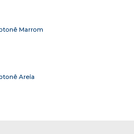
aptonê Marrom
ptonê Areia