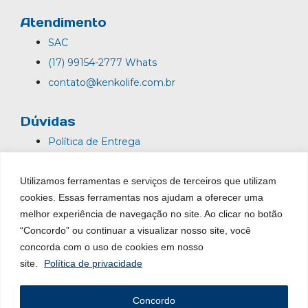
Atendimento
SAC
(17) 99154-2777 Whats
contato@kenkolife.com.br
Dúvidas
Política de Entrega
Termos de Uso
Utilizamos ferramentas e serviços de terceiros que utilizam
Política de Privacidade
cookies. Essas ferramentas nos ajudam a oferecer uma
Trocas e Devoluções
melhor experiência de navegação no site. Ao clicar no botão
Garantia
“Concordo” ou continuar a visualizar nosso site, você
concorda com o uso de cookies em nosso
site.
Política de privacidade
2024© Kenko Life – Todos os direitos reservados | Feito por
Concordo