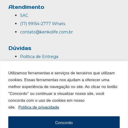
Atendimento
SAC
(17) 99154-2777 Whats
contato@kenkolife.com.br
Dúvidas
Política de Entrega
Termos de Uso
Utilizamos ferramentas e serviços de terceiros que utilizam
Política de Privacidade
cookies. Essas ferramentas nos ajudam a oferecer uma
Trocas e Devoluções
melhor experiência de navegação no site. Ao clicar no botão
Garantia
“Concordo” ou continuar a visualizar nosso site, você
concorda com o uso de cookies em nosso
site.
Política de privacidade
2024© Kenko Life – Todos os direitos reservados | Feito por
Concordo
MW Online
.