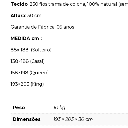
Tecido
: 250 fios trama de colcha, 100% natural (s
Altura
: 30 cm
Garantia de Fábrica: 05 anos
MEDIDA cm :
88x 188 (Solteiro)
138×188 (Casal)
158×198 (Queen)
193×203 (King)
Peso
10 kg
Dimensões
193 × 203 × 30 cm